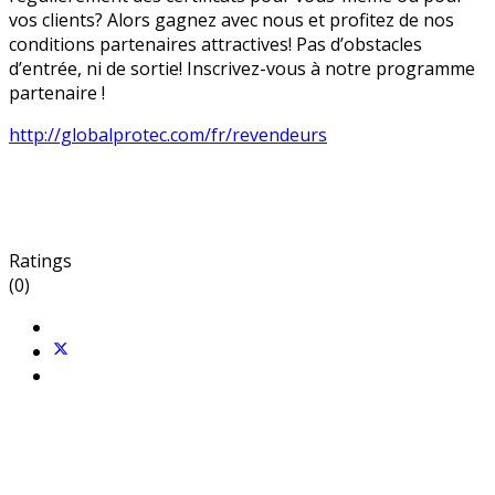
vos clients? Alors gagnez avec nous et profitez de nos
conditions partenaires attractives! Pas d’obstacles
d’entrée, ni de sortie! Inscrivez-vous à notre programme
partenaire !
http://globalprotec.com/fr/revendeurs
Ratings
(0)
GlobalProtec Sàrl a été fondée en avril 2013. Il s'agit du
principal revendeur Suisse de certificats SSL, de